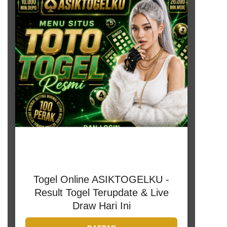
✕
Togel Online ASIKTOGELKU -
Result Togel Terupdate & Live
Draw Hari Ini