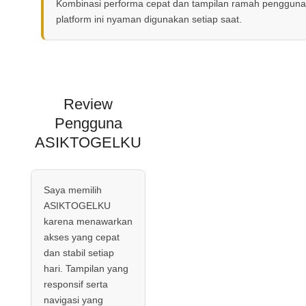
Kombinasi performa cepat dan tampilan ramah pengguna
platform ini nyaman digunakan setiap saat.
Review
Pengguna
ASIKTOGELKU
Saya memilih
ASIKTOGELKU
karena menawarkan
akses yang cepat
dan stabil setiap
hari. Tampilan yang
responsif serta
navigasi yang