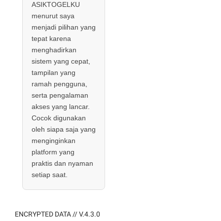
ASIKTOGELKU
menurut saya
menjadi pilihan yang
tepat karena
menghadirkan
sistem yang cepat,
tampilan yang
ramah pengguna,
serta pengalaman
akses yang lancar.
Cocok digunakan
oleh siapa saja yang
menginginkan
platform yang
praktis dan nyaman
setiap saat.
ENCRYPTED DATA // V.4.3.0