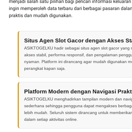
menjadi salah satu pilihan bagi pencari informasi keluaran 
ingin memperoleh data terbaru dari berbagai pasaran dal
praktis dan mudah digunakan.
Situs Agen Slot Gacor dengan Akses St
ASIKTOGELKU hadir sebagai situs agen slot gacor yan
akses stabil, performa responsif, dan pengalaman pengg
nyaman. Platform ini dirancang agar mudah digunakan me
perangkat kapan saja.
Platform Modern dengan Navigasi Prakt
ASIKTOGELKU menghadirkan tampilan modern dan navig
sederhana sehingga pengguna dapat mengakses berbagai
lebih mudah. Seluruh sistem dirancang untuk memberik
dalam setiap aktivitas online.