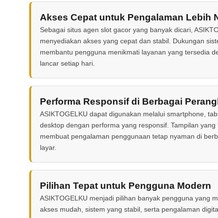
Akses Cepat untuk Pengalaman Lebih
Sebagai situs agen slot gacor yang banyak dicari, ASI
menyediakan akses yang cepat dan stabil. Dukungan sis
membantu pengguna menikmati layanan yang tersedia de
lancar setiap hari.
Performa Responsif di Berbagai Perang
ASIKTOGELKU dapat digunakan melalui smartphone, tab
desktop dengan performa yang responsif. Tampilan yang f
membuat pengalaman penggunaan tetap nyaman di berb
layar.
Pilihan Tepat untuk Pengguna Modern
ASIKTOGELKU menjadi pilihan banyak pengguna yang 
akses mudah, sistem yang stabil, serta pengalaman digital